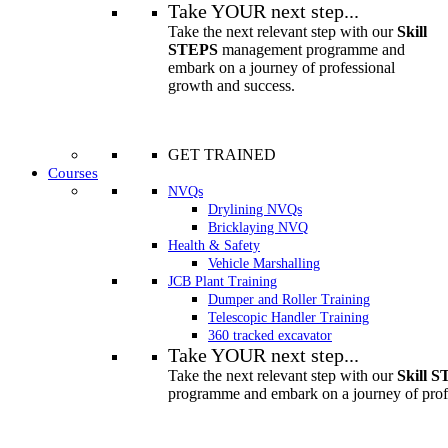
Take YOUR next step...
Take the next relevant step with our
Skill
STEPS
management programme and
embark on a journey of professional
growth and success.
Find out more
GET TRAINED
Courses
NVQs
Drylining NVQs
Bricklaying NVQ
Health & Safety
Vehicle Marshalling
JCB Plant Training
Dumper and Roller Training
Telescopic Handler Training
360 tracked excavator
Take YOUR next step...
Take the next relevant step with our
Skill 
programme and embark on a journey of prof
Find out more