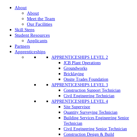
About
About
Meet the Team
Our Facilities
Skill Steps
Student Resources
Applicants
Partners
Apprenticeships
APPRENTICESHIPS LEVEL 2
JCB Plant Operations
Groundworks
Bricklaying
Onsite Trades Foundation
APPRENTICESHIPS LEVEL 3
Construction Support Technician
Civil Engineering Technician
APPRENTICESHIPS LEVEL 4
Site Supervisor
Quantity Surveying Technician
Building Services Engineering Senior
Technician
Civil Engineering Senior Technician
Construction Design & Build